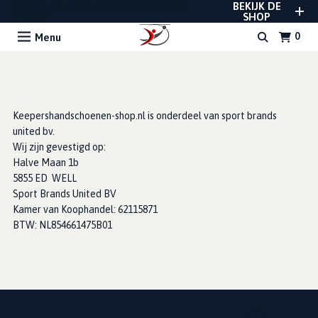
BEKIJK DE
REUSCH, UHLSPORT, RWLK, GLADIATOR EN
STANNO
SHOP
Menu
Keepershandschoenen-shop.nl is onderdeel van sport brands
united bv.
Wij zijn gevestigd op:
Halve Maan 1b
5855 ED WELL
Sport Brands United BV
Kamer van Koophandel: 62115871
BTW: NL854661475B01