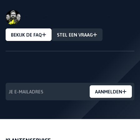
VRAAG OVER EEN PRODUCT?
Stel Uw vraag en we zullen u zo snel mogelijk
antwoorden!
BEKIJK DE FAQ
STEL EEN VRAAG
NIEUWSBRIEF
---
AANMELDEN