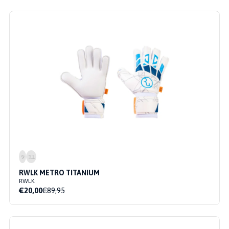
9
11
RWLK METRO TITANIUM
RWLK
€20,00
€89,95