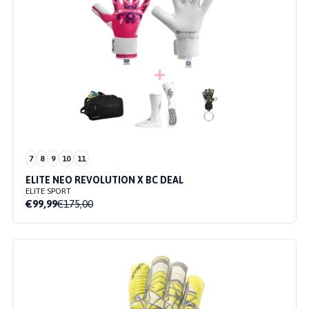
7
8
9
10
11
ELITE NEO REVOLUTION X BC DEAL
ELITE SPORT
€99,99
€175,00