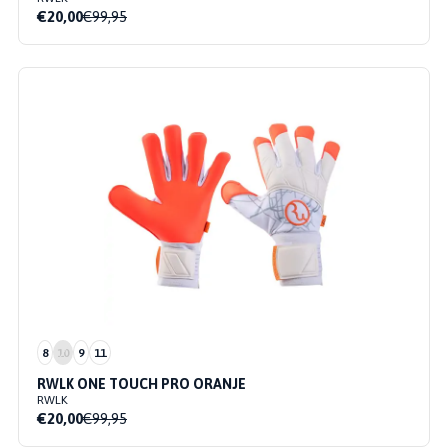
€20,00
€99,95
8
10
9
11
RWLK ONE TOUCH PRO ORANJE
RWLK
€20,00
€99,95