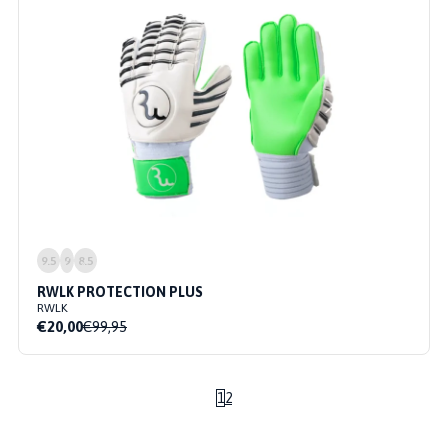
9.5
9
8.5
RWLK PROTECTION PLUS
RWLK
€20,00
€99,95
1
2