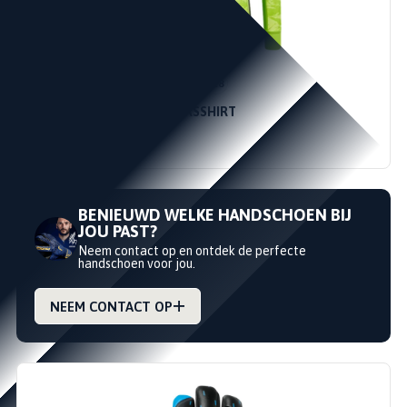
XL
XXL
L
164
M
152
S
140
128
ADIDAS ADIPRO 19 KEEPERSSHIRT
ADIDAS
€22,50
€34,99
BENIEUWD WELKE HANDSCHOEN BIJ
JOU PAST?
Neem contact op en ontdek de perfecte
handschoen voor jou.
NEEM CONTACT OP