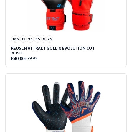
10,5
11
9,5
8.5
8
7.5
REUSCH ATTRAKT GOLD X EVOLUTION CUT
REUSCH
€40,00
€79,95