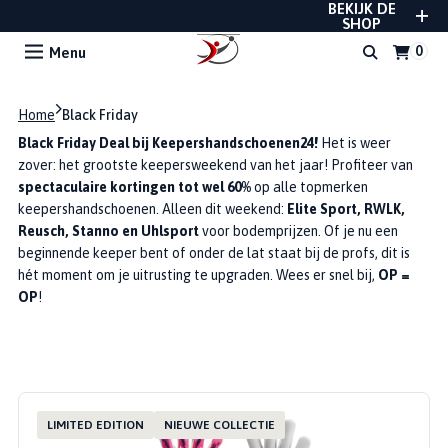
BEKIJK DE
REUSCH, UHLSPORT, RWLK, GLADIATOR EN
STANNO
SHOP
Menu
Home
Black Friday
Black Friday Deal bij Keepershandschoenen24!
Het is weer
zover: het grootste keepersweekend van het jaar! Profiteer van
spectaculaire kortingen tot wel 60%
op alle topmerken
keepershandschoenen. Alleen dit weekend:
Elite Sport, RWLK,
Reusch, Stanno en Uhlsport
voor bodemprijzen. Of je nu een
beginnende keeper bent of onder de lat staat bij de profs, dit is
hét moment om je uitrusting te upgraden. Wees er snel bij,
OP =
OP
!
LIMITED EDITION
NIEUWE COLLECTIE