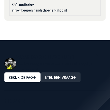
E-mailadres
info@keepershandschoenen-shop.nl
VRAAG OVER EEN PRODUCT?
Stel Uw vraag en we zullen u zo snel mogelijk
antwoorden!
BEKIJK DE FAQ
STEL EEN VRAAG
NIEUWSBRIEF
---