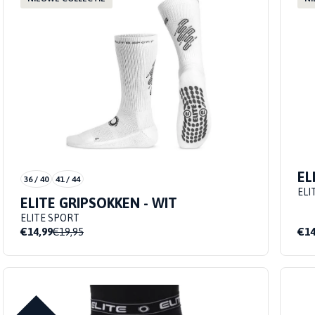
BIDONS
Profiteer nu!
GRIPSOKKEN
GEURSPRAY
BADSLIPPERS
1+1 GRATIS!
KEEPERSSOKKEN
GRIPSPRAY
SOKHOUDERS
REINIGINGSSPRAY
BEKIJKEN
BUNDELS
EL
36 / 40
41 / 44
ELI
ELITE GRIPSOKKEN - WIT
ELITE SPORT
€14,99
€19,95
€14