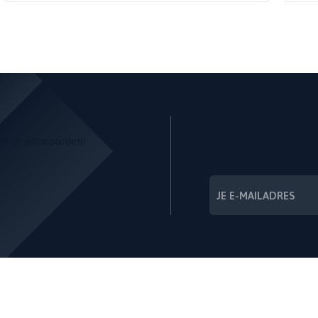
NIEUWSBRIEF
gelijk antwoorden!
---