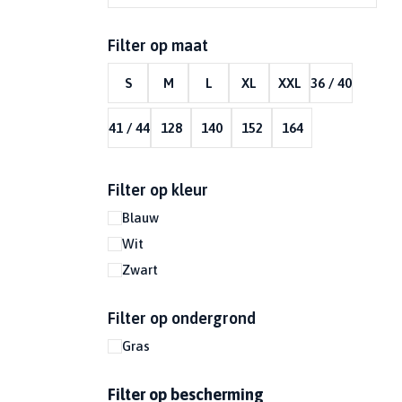
KEEPERSTASJE
THERMOBROEK
GRAS
KORTE MOUW
ENKELTAPE
RUGZAK
Filter op maat
KUNSTGRAS
LANGE MOUW
MET BESCHERMING
SOKKENTAPE
TOILETTAS
S
M
L
XL
XXL
36 / 40
NAT
KEEPERSTENUE
ZONDER BESCHERMING
VINGERTAPE
VOETBALTAS
41 / 44
128
140
152
164
Filter op kleur
Blauw
Wit
Zwart
Filter op ondergrond
Gras
Filter op bescherming