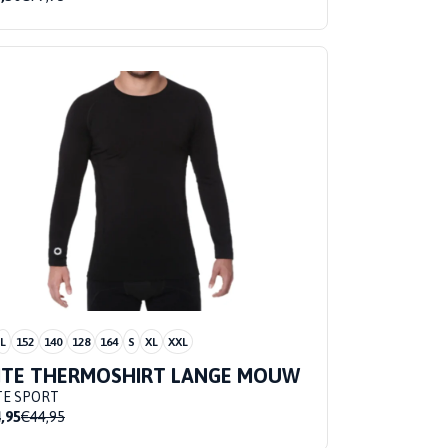
L
152
140
128
164
S
XL
XXL
ITE THERMOSHIRT LANGE MOUW
TE SPORT
,95
€44,95