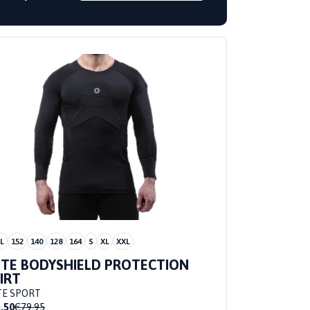
L
152
140
128
164
S
XL
XXL
ITE BODYSHIELD PROTECTION
IRT
TE SPORT
,50
€79,95