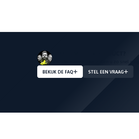
VRAAG OVER EEN PRODUCT?
Stel Uw vraag en we zullen u zo snel mo
BEKIJK DE FAQ
STEL EEN VRAAG