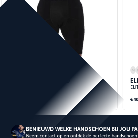
M
L
152
140
128
164
S
XL
XXL
M
ELITE KORTE PADDED
EL
THERMOBROEK
ELI
ELITE SPORT
€39,95
€49,95
€40
BENIEUWD WELKE HANDSCHOEN BIJ JOU PA
Neem contact op en ontdek de perfecte handschoen 