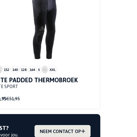
L
152
140
128
164
S
XL
XXL
ITE PADDED THERMOBROEK
TE SPORT
,95
€51,95
ST?
NEEM CONTACT OP
voor jou.