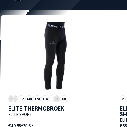
M
L
152
140
128
164
S
XL
XXL
M
ELITE THERMOBROEK
EL
SH
ELITE SPORT
ELI
€40,95
€51,95
€55