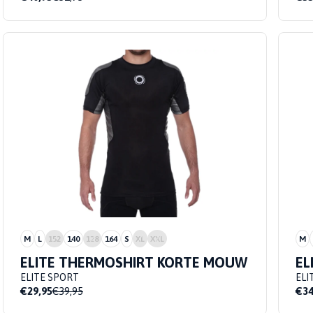
M
L
152
140
128
164
S
XL
XXL
M
ELITE THERMOSHIRT KORTE MOUW
EL
ELITE SPORT
ELI
€29,95
€39,95
€34