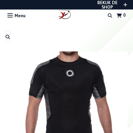
BEKIJK DE
REUSCH, UHLSPORT, RWLK, GLADIATOR EN
STANNO
SHOP
Menu