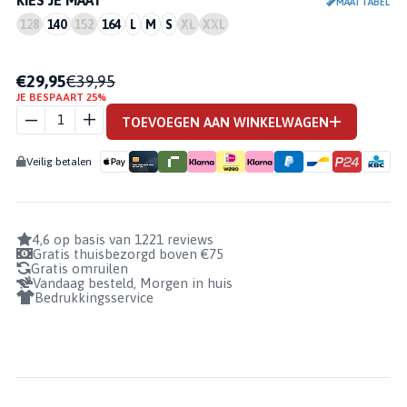
KIES JE MAAT
MAATTABEL
128
140
152
164
L
M
S
XL
XXL
€29,95
€39,95
ELITE
JE BESPAART 25%
THERMOSHIRT
TOEVOEGEN AAN WINKELWAGEN
KORTE MOUW
AANTAL
Veilig betalen
4,6 op basis van 1221 reviews
Gratis thuisbezorgd boven €75
Gratis omruilen
Vandaag besteld, Morgen in huis
Bedrukkingsservice