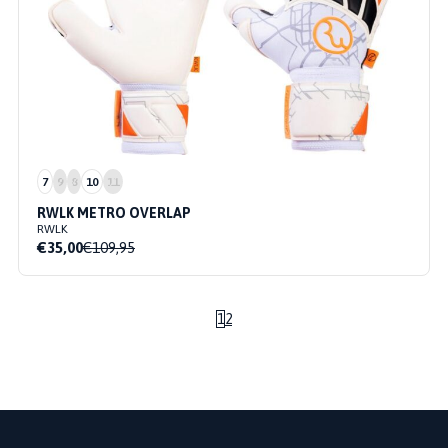
7
9
8
10
11
RWLK METRO OVERLAP
RWLK
€35,00
€109,95
1
2