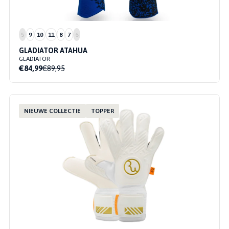
5
9
10
11
8
7
6
GLADIATOR ATAHUA
GLADIATOR
€84,99
€89,95
NIEUWE COLLECTIE
TOPPER