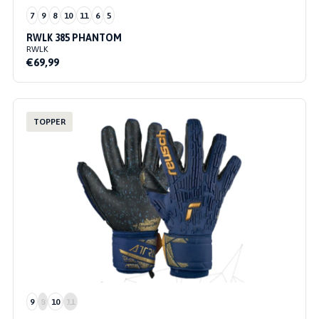
7
9
8
10
11
6
5
RWLK 385 PHANTOM
RWLK
€69,99
TOPPER
9
8
10
11