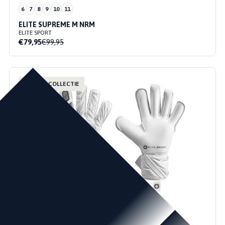
6
7
8
9
10
11
ELITE SUPREME M NRM
ELITE SPORT
€79,95
€99,95
NIEUWE COLLECTIE
6
7
8
9
10
11