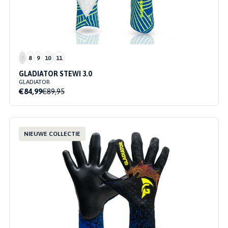
7
8
9
10
11
GLADIATOR STEWI 3.0
GLADIATOR
€84,99
€89,95
NIEUWE COLLECTIE