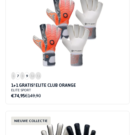
6
7
8
9
10
11
1+1 GRATIS! ELITE CLUB ORANGE
ELITE SPORT
€74,95
€149,90
NIEUWE COLLECTIE