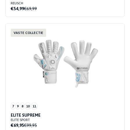
REUSCH
€54,99
€69,99
VASTE COLLECTIE
7
9
8
10
11
ELITE SUPREME
ELITE SPORT
€69,95
€99,95