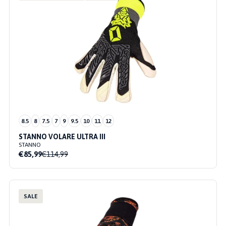
8.5
8
7.5
7
9
9.5
10
11
12
STANNO VOLARE ULTRA III
STANNO
€85,99
€114,99
SALE