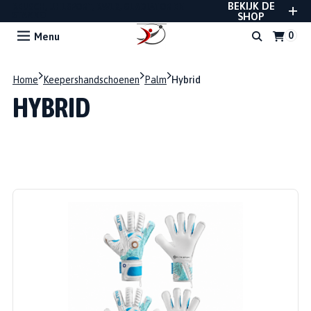
BEKIJK DE
REUSCH, UHLSPORT, RWLK, GLADIATOR EN
STANNO
SHOP
Menu
Home
Keepershandschoenen
Palm
Hybrid
HYBRID