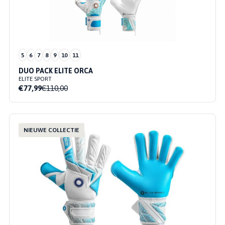
5
6
7
8
9
10
11
DUO PACK ELITE ORCA
ELITE SPORT
€77,99
€110,00
NIEUWE COLLECTIE