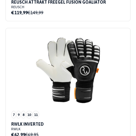
REUSCH ATTRAKT FREEGEL FUSION GOALIATOR
REUSCH
€119,99
€149,99
7
9
8
10
11
RWLK INVERTED
RWLK
€62,99
€69,95