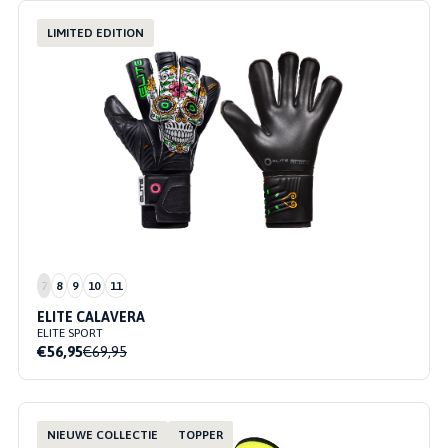
LIMITED EDITION
7
8
9
10
11
ELITE CALAVERA
ELITE SPORT
€56,95
€69,95
NIEUWE COLLECTIE
TOPPER