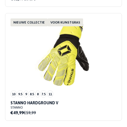
NIEUWE COLLECTIE
VOOR KUNSTGRAS
10
9.5
9
8.5
8
7.5
11
STANNO HARDGROUND V
STANNO
€49,99
€59,99