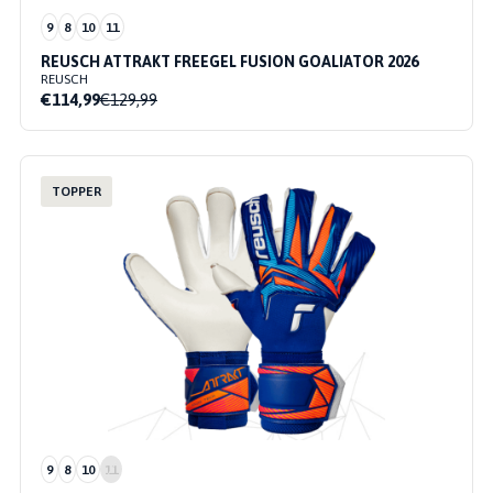
9
8
10
11
REUSCH ATTRAKT FREEGEL FUSION GOALIATOR 2026
REUSCH
€114,99
€129,99
TOPPER
9
8
10
11