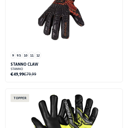
9
9.5
10
11
12
STANNO CLAW
STANNO
€49,99
€79,99
TOPPER