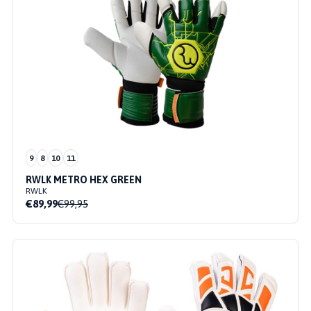
9
8
10
11
RWLK METRO HEX GREEN
RWLK
€89,99
€99,95