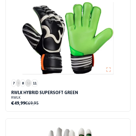
7
9
8
10
11
RWLK HYBRID SUPERSOFT GREEN
RWLK
€49,99
€69,95