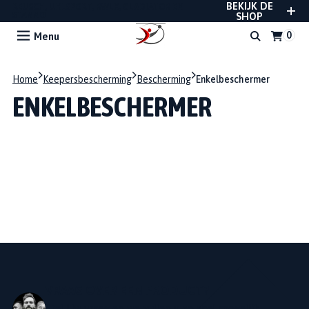
BEKIJK DE
REUSCH, UHLSPORT, RWLK, GLADIATOR EN
STANNO
SHOP
Menu
Home
Keepersbescherming
Bescherming
Enkelbeschermer
ENKELBESCHERMER
VRAAG OVER EEN PRODUCT?
Stel Uw vraag en we zullen u zo snel mogelijk