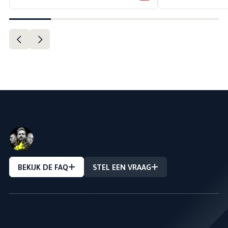
VRAAG OVER EEN PRODUCT?
Stel Uw vraag en we zullen u zo snel mogelijk
antwoorden!
BEKIJK DE FAQ
STEL EEN VRAAG
NIEUWSBRIEF
---