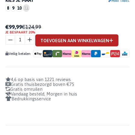
KIES JE MAAT
MAATTABEL
8
9
10
11
REUSCH
€99,99
€124,99
JE BESPAART 20%
ATTRAKT
DUO
TOEVOEGEN AAN WINKELWAGEN
EVOLUTION
AANTAL
Veilig betalen
4,6 op basis van 1221 reviews
Gratis thuisbezorgd boven €75
Gratis omruilen
Vandaag besteld, Morgen in huis
Bedrukkingsservice