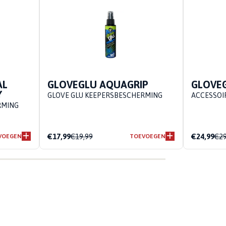
AL
GLOVEGLU AQUAGRIP
GLOVEG
Y
GLOVE GLU KEEPERSBESCHERMING
ACCESSOI
RMING
€17,99
€19,99
€24,99
€29
VOEGEN
TOEVOEGEN