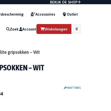
BEKIJK DE SHOP
sbescherming
Accessoires
Outlet
Zoek
Account
Winkelwagen
G
lite gripsokken – Wit
IPSOKKEN – WIT
MAATTABEL
44