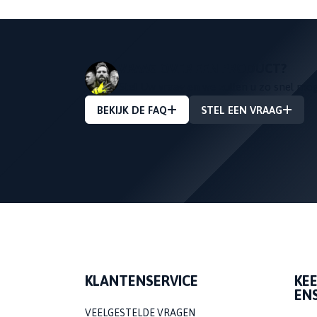
VRAAG OVER EEN PRODUCT?
Stel Uw vraag en we zullen u zo snel mo
BEKIJK DE FAQ
STEL EEN VRAAG
KLANTENSERVICE
KE
EN
VEELGESTELDE VRAGEN