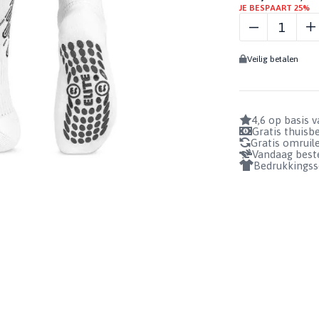
BIDONS
JE BESPAART 25%
GRIPSOKKEN
Profiteer nu!
GRIPSOKKEN
GEURSPRAY
BADSLIPPERS
- WIT
1+1 GRATIS!
KEEPERSSOKKEN
GRIPSPRAY
AANTAL
Veilig betalen
SOKHOUDERS
REINIGINGSSPRAY
BEKIJKEN
BUNDELS
4,6 op basis 
Gratis thuis
Gratis omruil
Vandaag beste
Bedrukkingss