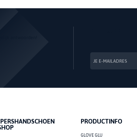
NIEUWSBRIEF
gelijk antwoorden!
---
EPERSHANDSCHOEN
PRODUCTINFO
SHOP
GLOVE GLU