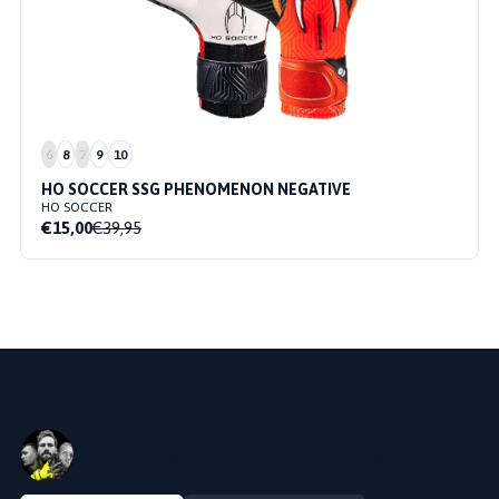
6
8
7
9
10
HO SOCCER SSG PHENOMENON NEGATIVE
HO SOCCER
€15,00
€39,95
VRAAG OVER EEN PRODUCT?
Stel Uw vraag en we zullen u zo snel mogelijk
antwoorden!