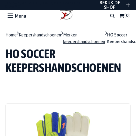
BEKIJK DE
REUSCH, UHLSPORT, RWLK, GLADIATOR EN
STANNO
SHOP
Menu
Home
Keepershandschoenen
Merken
HO Soccer
keepershandschoenen
Keepershands
HO SOCCER
KEEPERSHANDSCHOENEN