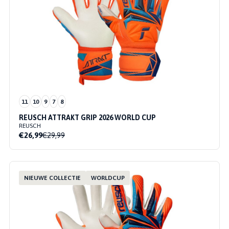
11
10
9
7
8
REUSCH ATTRAKT GRIP 2026 WORLD CUP
REUSCH
€26,99
€29,99
NIEUWE COLLECTIE
WORLDCUP