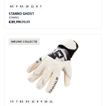
8.5
9
9,5
10
11
8
7
STANNO GHOST
STANNO
€89,99
€99,99
NIEUWE COLLECTIE
7.5
7
8.5
9.5
12
8
9
10
11