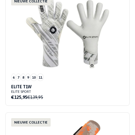
NIEUWE COLLECTIE
6
7
8
9
10
11
ELITE T1W
ELITE SPORT
€125,95
€139,95
NIEUWE COLLECTIE