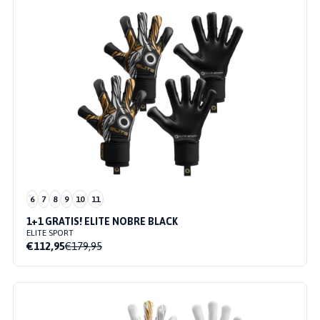
6
7
8
9
10
11
1+1 GRATIS! ELITE NOBRE BLACK
ELITE SPORT
€112,95
€179,95