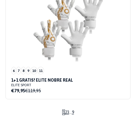
6
7
8
9
10
11
1+1 GRATIS! ELITE NOBRE REAL
ELITE SPORT
€79,95
€119,95
1
2
3
...
9