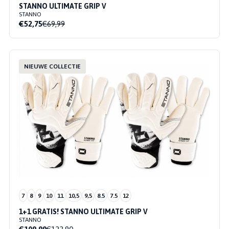
STANNO ULTIMATE GRIP V
STANNO
€52,75
€69,99
NIEUWE COLLECTIE
7
8
9
10
11
10,5
9,5
8.5
7.5
12
1+1 GRATIS! STANNO ULTIMATE GRIP V
STANNO