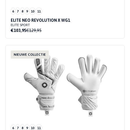
6
7
8
9
10
11
ELITE NEO REVOLUTION X WG1
ELITE SPORT
€103,95
€129,95
NIEUWE COLLECTIE
6
7
8
9
10
11