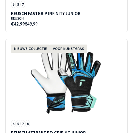
6
5
7
REUSCH FASTGRIP INFINITY JUNIOR
REUSCH
€42,99
€49,99
NIEUWE COLLECTIE
VOOR KUNSTGRAS
6
5
7
8