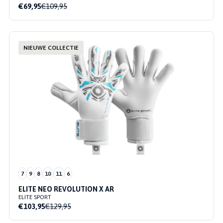
€69,95
€109,95
NIEUWE COLLECTIE
7
9
8
10
11
6
ELITE NEO REVOLUTION X AR
ELITE SPORT
€103,95
€129,95