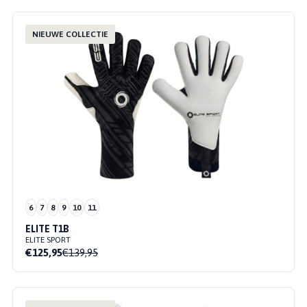
NIEUWE COLLECTIE
6
7
8
9
10
11
ELITE T1B
ELITE SPORT
€125,95
€139,95