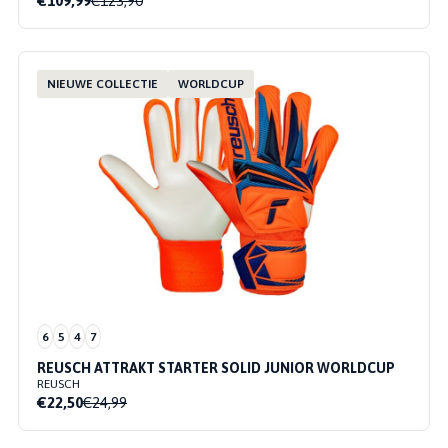
€109,99
€123,90
NIEUWE COLLECTIE
WORLDCUP
6
5
4
7
REUSCH ATTRAKT STARTER SOLID JUNIOR WORLDCUP
REUSCH
€22,50
€24,99