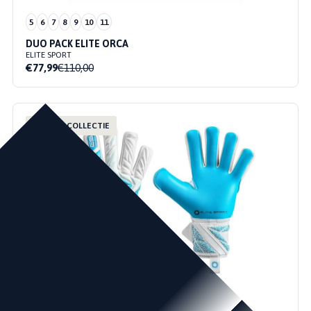
5
6
7
8
9
10
11
DUO PACK ELITE ORCA
ELITE SPORT
€77,99
€110,00
NIEUWE COLLECTIE
6
7
8
9
10
11