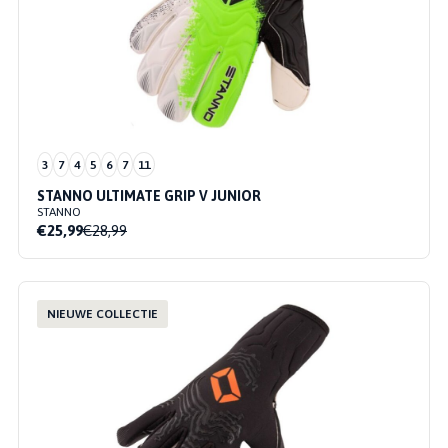
3
7
4
5
6
7
11
STANNO ULTIMATE GRIP V JUNIOR
STANNO
€25,99
€28,99
NIEUWE COLLECTIE