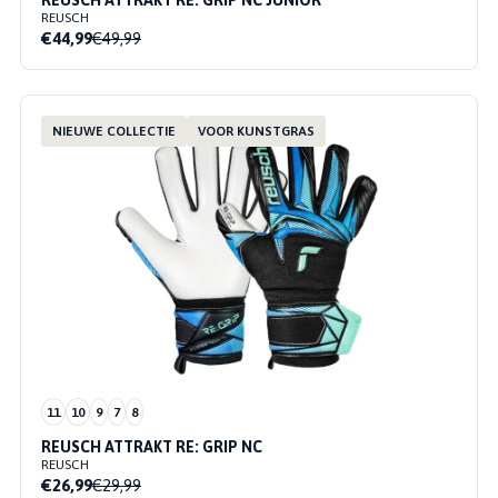
REUSCH ATTRAKT RE: GRIP NC JUNIOR
REUSCH
€44,99
€49,99
NIEUWE COLLECTIE
VOOR KUNSTGRAS
11
10
9
7
8
REUSCH ATTRAKT RE: GRIP NC
REUSCH
€26,99
€29,99