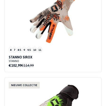
8
7
8.5
9
9,5
10
11
STANNO SIROX
STANNO
€102,99
€114,99
NIEUWE COLLECTIE