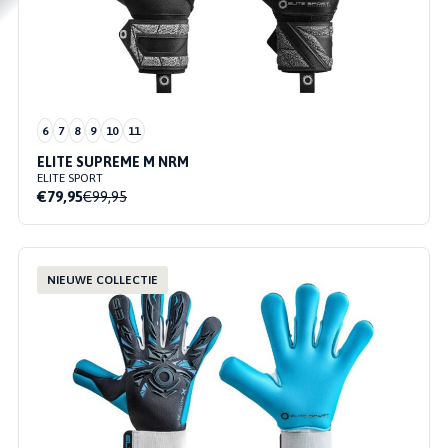
6
7
8
9
10
11
ELITE SUPREME M NRM
ELITE SPORT
€79,95
€99,95
NIEUWE COLLECTIE