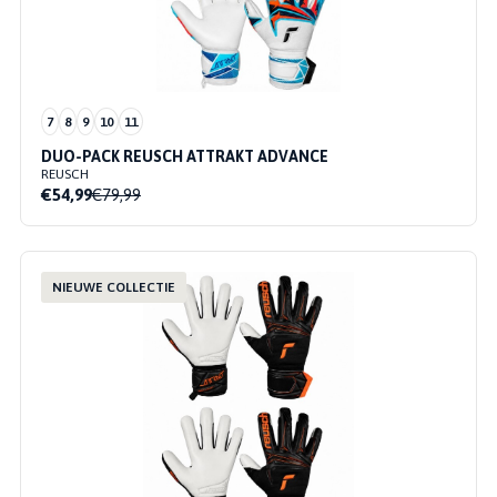
7
8
9
10
11
DUO-PACK REUSCH ATTRAKT ADVANCE
REUSCH
€54,99
€79,99
NIEUWE COLLECTIE