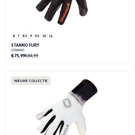
8
7
8.5
9
9,5
10
11
STANNO FURY
STANNO
€75,99
€84,99
NIEUWE COLLECTIE