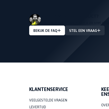
VRAAG OVER EEN PRODUCT?
Stel Uw vraag en we zullen u zo snel mo
BEKIJK DE FAQ
STEL EEN VRAAG
KLANTENSERVICE
KE
EN
VEELGESTELDE VRAGEN
OVE
LEVERTIJD