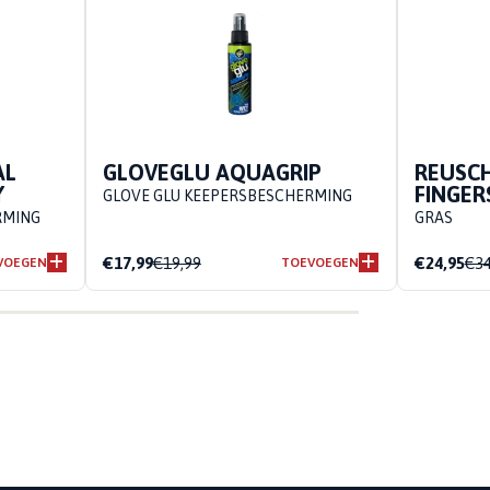
AL
GLOVEGLU AQUAGRIP
REUSCH
Y
FINGE
GLOVE GLU KEEPERSBESCHERMING
RMING
GRAS
€17,99
€19,99
€24,95
€34
VOEGEN
TOEVOEGEN