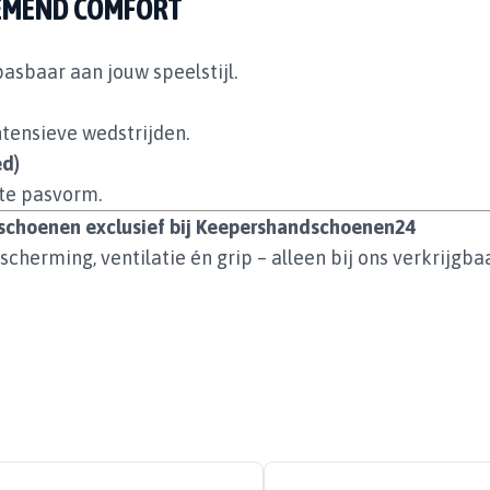
DEMEND COMFORT
sbaar aan jouw speelstijl.
ntensieve wedstrijden.
ed)
cte pasvorm.
dschoenen exclusief bij Keepershandschoenen24
herming, ventilatie én grip – alleen bij ons verkrijgbaa