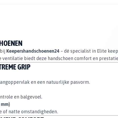
CHOENEN
 bij
Keepershandschoenen24
– dé specialist in Elite ke
me ventilatie biedt deze handschoen comfort en prestati
TREME GRIP
vangoppervlak en een natuurlijke pasvorm.
ntrole en balgevoel.
4 mm)
ge of natte omstandigheden.