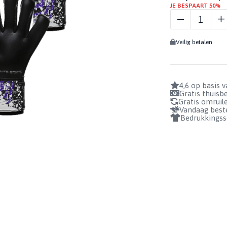
GRATIS!
BIDONS
JE BESPAART 50%
Profiteer nu!
ELITE
GRIPSOKKEN
GEURSPRAY
BADSLIPPERS
1+1 GRATIS!
HUNTER
KEEPERSSOKKEN
GRIPSPRAY
Veilig betalen
AANTAL
SOKHOUDERS
REINIGINGSSPRAY
BEKIJKEN
BUNDELS
4,6 op basis 
Gratis thuis
Gratis omruil
Vandaag beste
Bedrukkingss