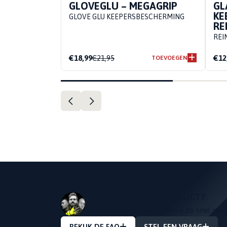
GLOVEGLU – MEGAGRIP
GL
KE
GLOVE GLU KEEPERSBESCHERMING
RE
REI
€18,99
€21,95
€12
TOEVOEGEN
VRAAG OVER EEN PRODUCT?
Stel Uw vraag en we zullen u zo snel mo
BEKIJK DE FAQ
STEL EEN VRAAG