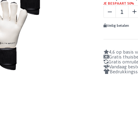
ELITE
BIDONS
JE BESPAART 50%
Profiteer nu!
NEO
GRIPSOKKEN
GEURSPRAY
BADSLIPPERS
1+1 GRATIS!
COMBI
KEEPERSSOKKEN
GRIPSPRAY
Veilig betalen
BLACK
SOKHOUDERS
REINIGINGSSPRAY
BEKIJKEN
AANTAL
BUNDELS
4,6 op basis 
Gratis thuis
Gratis omruil
Vandaag beste
Bedrukkingss