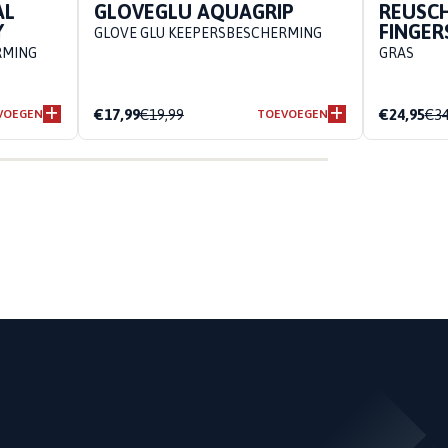
AL
GLOVEGLU AQUAGRIP
REUSCH
Y
FINGE
GLOVE GLU KEEPERSBESCHERMING
RMING
GRAS
€17,99
€19,99
€24,95
€34
VOEGEN
TOEVOEGEN