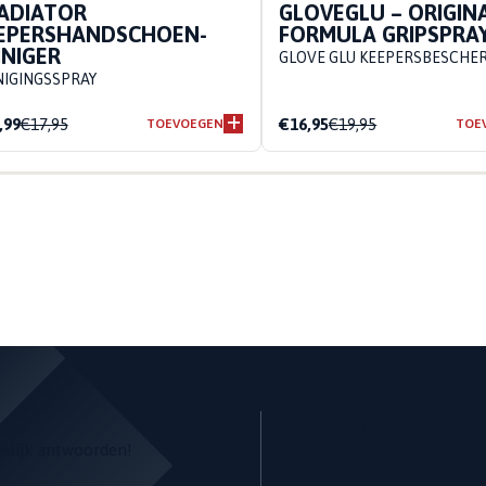
ADIATOR
GLOVEGLU – ORIGIN
EPERSHANDSCHOEN-
FORMULA GRIPSPRA
INIGER
GLOVE GLU KEEPERSBESCHE
NIGINGSSPRAY
,99
€17,95
€16,95
€19,95
TOEVOEGEN
TOE
NIEUWSBRIEF
gelijk antwoorden!
---