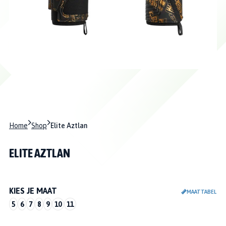
Home
Shop
Elite Aztlan
ELITE AZTLAN
KIES JE MAAT
MAATTABEL
5
6
7
8
9
10
11