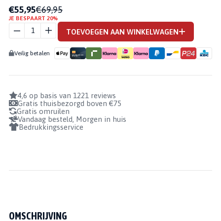
€55,95
€69,95
JE BESPAART 20%
ELITE
AZTLAN
TOEVOEGEN AAN WINKELWAGEN
AANTAL
Veilig betalen
4,6 op basis van 1221 reviews
Gratis thuisbezorgd boven €75
Gratis omruilen
Vandaag besteld, Morgen in huis
Bedrukkingsservice
OMSCHRIJVING