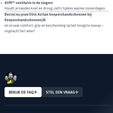
AVM™ ventilatie in de vingers
Houdt je handen koel en droog, zelfs tijdens warme zomerdagen.
Bestel nu jouw Elite Aztlan keepershandschoenen bij
Keepershandschoenen24
en ervaar comfort, grip en bescherming op het hoogste niveau –
ongeacht het weer!
VRAAG OVER EEN PRODUCT?
Stel Uw vraag en we zullen u zo snel mogelijk
antwoorden!
BEKIJK DE FAQ
STEL EEN VRAAG