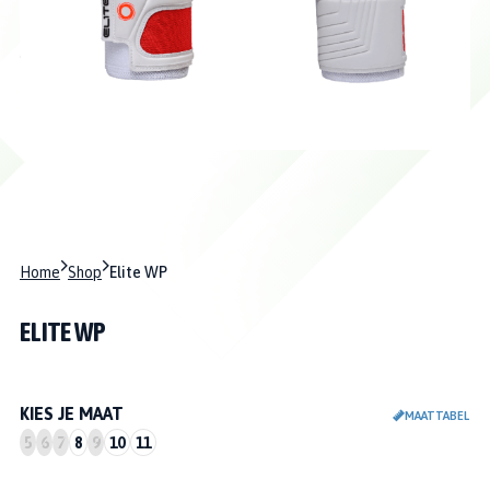
Home
Shop
Elite WP
ELITE WP
KIES JE MAAT
MAATTABEL
5
6
7
8
9
10
11