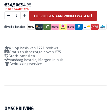
€34,50
€54,95
JE BESPAART 37%
ELITE
WP
TOEVOEGEN AAN WINKELWAGEN
AANTAL
Veilig betalen
4,6 op basis van 1221 reviews
Gratis thuisbezorgd boven €75
Gratis omruilen
Vandaag besteld, Morgen in huis
Bedrukkingsservice
OMSCHRIJVING