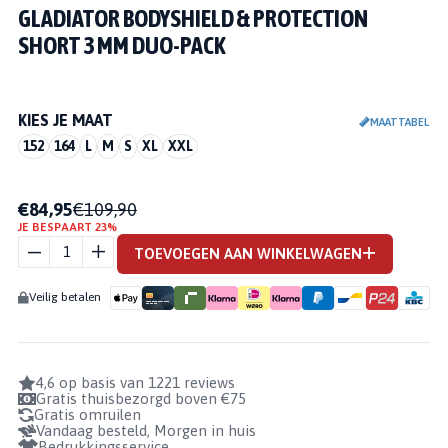
GLADIATOR BODYSHIELD & PROTECTION
SHORT 3 MM DUO-PACK
KIES JE MAAT
MAATTABEL
152
164
L
M
S
XL
XXL
GLADIATOR
BODYSHIELD
€84,95
€109,90
JE BESPAART 23%
&
PROTECTION
TOEVOEGEN AAN WINKELWAGEN
SHORT 3 MM
DUO-PACK
Veilig betalen
AANTAL
4,6 op basis van 1221 reviews
Gratis thuisbezorgd boven €75
Gratis omruilen
Vandaag besteld, Morgen in huis
Bedrukkingsservice