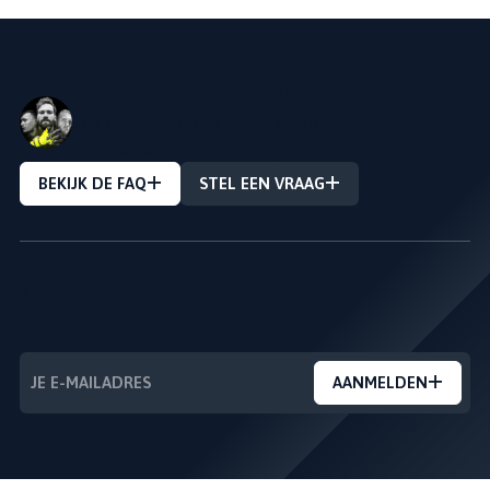
VRAAG OVER EEN PRODUCT?
Stel Uw vraag en we zullen u zo snel mogelijk
antwoorden!
BEKIJK DE FAQ
STEL EEN VRAAG
NIEUWSBRIEF
---
AANMELDEN