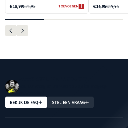
€18,99
€21,95
€16,95
€19,95
TOEVOEGEN
VRAAG OVER EEN PRODUCT?
Stel Uw vraag en we zullen u zo snel mogelijk
antwoorden!
BEKIJK DE FAQ
STEL EEN VRAAG