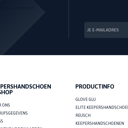
NIEUWSBRIEF
gelijk antwoorden!
---
EPERSHANDSCHOEN
PRODUCTINFO
SHOP
GLOVE GLU
R ONS
ELITE KEEPERSHANDSCHOE
RIJFSGEGEVENS
REUSCH
GS
KEEPERSHANDSCHOENEN