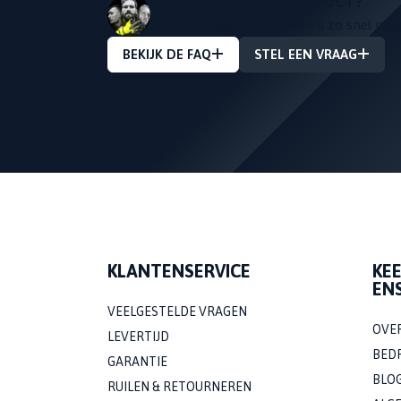
VRAAG OVER EEN PRODUCT?
Stel Uw vraag en we zullen u zo snel mo
BEKIJK DE FAQ
STEL EEN VRAAG
KLANTENSERVICE
KE
EN
VEELGESTELDE VRAGEN
OVE
LEVERTIJD
BED
GARANTIE
BLO
RUILEN & RETOURNEREN