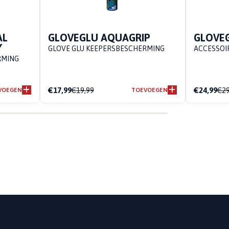
AL
GLOVEGLU AQUAGRIP
GLOVEG
Y
GLOVE GLU KEEPERSBESCHERMING
ACCESSOI
RMING
€17,99
€19,99
€24,99
€29
VOEGEN
TOEVOEGEN