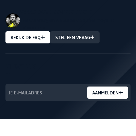
VRAAG OVER EEN PRODUCT?
Stel Uw vraag en we zullen u zo snel mogelijk
antwoorden!
BEKIJK DE FAQ
STEL EEN VRAAG
NIEUWSBRIEF
---
AANMELDEN