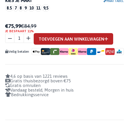
KIES JE MAAT
MAATTABEL
8.5
7
8
9
10
11
9,5
€75,99
€84,99
JE BESPAART 11%
STANNO
FURY
TOEVOEGEN AAN WINKELWAGEN
AANTAL
Veilig betalen
4,6 op basis van 1221 reviews
Gratis thuisbezorgd boven €75
Gratis omruilen
Vandaag besteld, Morgen in huis
Bedrukkingsservice