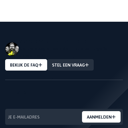
VRAAG OVER EEN PRODUCT?
Stel Uw vraag en we zullen u zo snel mogelijk
antwoorden!
BEKIJK DE FAQ
STEL EEN VRAAG
NIEUWSBRIEF
---
AANMELDEN