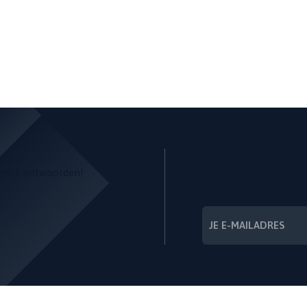
NIEUWSBRIEF
gelijk antwoorden!
---