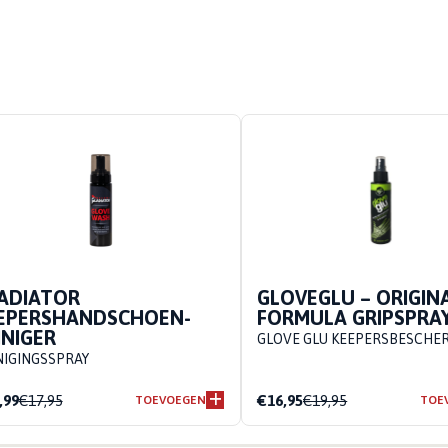
ADIATOR
GLOVEGLU – ORIGIN
EPERSHANDSCHOEN-
FORMULA GRIPSPRA
INIGER
GLOVE GLU KEEPERSBESCHE
NIGINGSSPRAY
,99
€17,95
€16,95
€19,95
TOEVOEGEN
TOE