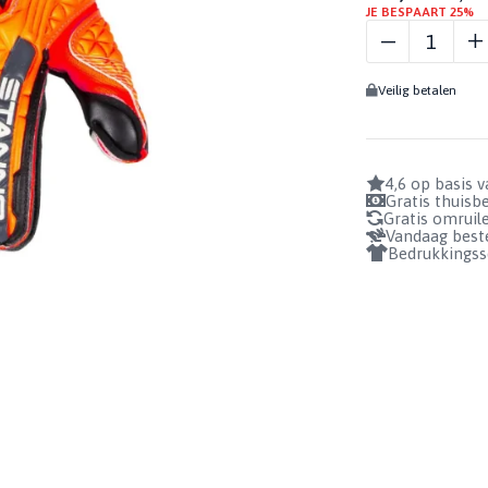
STANNO
BIDONS
JE BESPAART 25%
Profiteer nu!
HARDGROUN
GRIPSOKKEN
GEURSPRAY
BADSLIPPERS
1+1 GRATIS!
RFH III AANTA
KEEPERSSOKKEN
GRIPSPRAY
Veilig betalen
SOKHOUDERS
REINIGINGSSPRAY
BEKIJKEN
BUNDELS
4,6 op basis 
Gratis thuis
Gratis omruil
Vandaag beste
Bedrukkingss