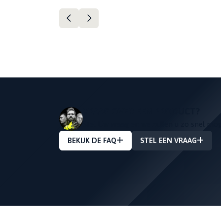
VRAAG OVER EEN PRODUCT?
Stel Uw vraag en we zullen u zo snel mo
BEKIJK DE FAQ
STEL EEN VRAAG