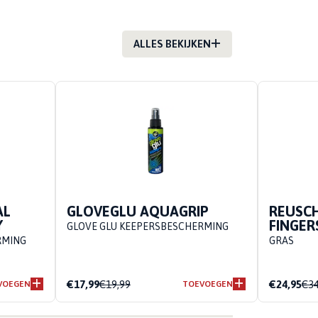
ALLES BEKIJKEN
AL
GLOVEGLU AQUAGRIP
REUSCH
Y
FINGE
GLOVE GLU KEEPERSBESCHERMING
RMING
GRAS
€17,99
€19,99
€24,95
€34
VOEGEN
TOEVOEGEN