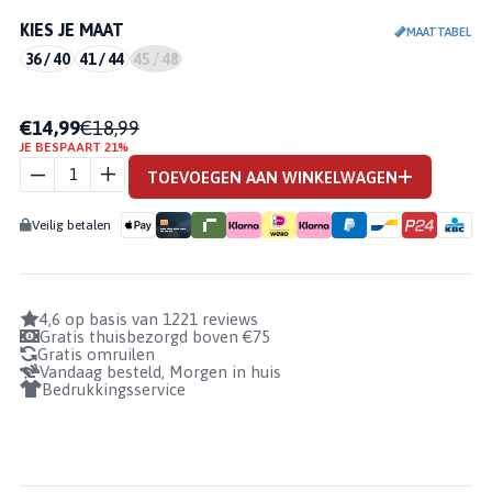
KIES JE MAAT
MAATTABEL
36 / 40
41 / 44
45 / 48
€14,99
€18,99
STANNO
JE BESPAART 21%
KEEPERSSOKKEN
TOEVOEGEN AAN WINKELWAGEN
HIGH IMPACT II -
ZWART AANTAL
Veilig betalen
4,6 op basis van 1221 reviews
Gratis thuisbezorgd boven €75
Gratis omruilen
Vandaag besteld, Morgen in huis
Bedrukkingsservice