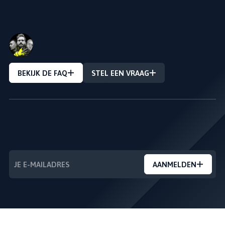
VRAAG OVER EEN PRODUCT?
Stel Uw vraag en we zullen u zo snel mogelijk
antwoorden!
BEKIJK DE FAQ
STEL EEN VRAAG
NIEUWSBRIEF
---
AANMELDEN