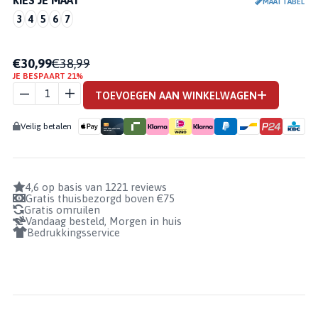
KIES JE MAAT
MAATTABEL
3
4
5
6
7
STANNO
€30,99
€38,99
JE BESPAART 21%
THUNDER
VII
TOEVOEGEN AAN WINKELWAGEN
JUNIOR
AANTAL
Veilig betalen
4,6 op basis van 1221 reviews
Gratis thuisbezorgd boven €75
Gratis omruilen
Vandaag besteld, Morgen in huis
Bedrukkingsservice