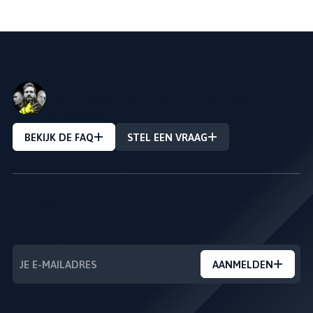
VRAAG OVER EEN PRODUCT?
Stel Uw vraag en we zullen u zo snel mogelijk
antwoorden!
BEKIJK DE FAQ
STEL EEN VRAAG
NIEUWSBRIEF
---
AANMELDEN