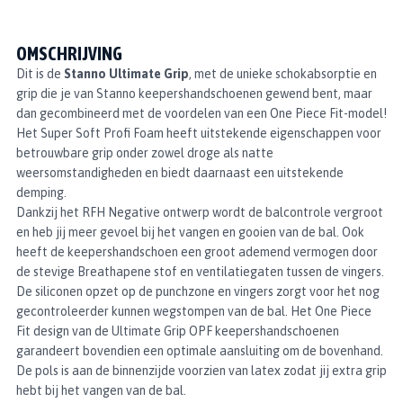
OMSCHRIJVING
Dit is de
Stanno Ultimate Grip
, met de unieke schokabsorptie en
grip die je van Stanno keepershandschoenen gewend bent, maar
dan gecombineerd met de voordelen van een One Piece Fit-model!
Het Super Soft Profi Foam heeft uitstekende eigenschappen voor
betrouwbare grip onder zowel droge als natte
weersomstandigheden en biedt daarnaast een uitstekende
demping.
Dankzij het RFH Negative ontwerp wordt de balcontrole vergroot
en heb jij meer gevoel bij het vangen en gooien van de bal. Ook
heeft de keepershandschoen een groot ademend vermogen door
de stevige Breathapene stof en ventilatiegaten tussen de vingers.
De siliconen opzet op de punchzone en vingers zorgt voor het nog
gecontroleerder kunnen wegstompen van de bal. Het One Piece
Fit design van de Ultimate Grip OPF keepershandschoenen
garandeert bovendien een optimale aansluiting om de bovenhand.
De pols is aan de binnenzijde voorzien van latex zodat jij extra grip
hebt bij het vangen van de bal.