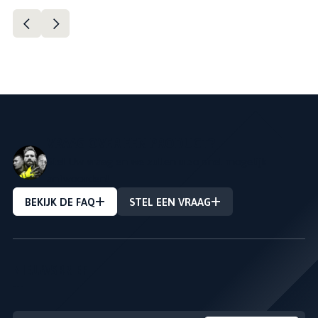
VRAAG OVER EEN PRODUCT?
Stel Uw vraag en we zullen u zo snel mogelijk
antwoorden!
BEKIJK DE FAQ
STEL EEN VRAAG
NIEUWSBRIEF
---