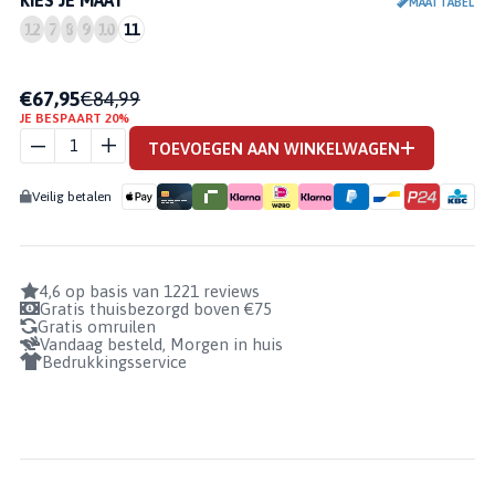
KIES JE MAAT
MAATTABEL
12
7
8
9
10
11
€67,95
€84,99
STANNO
JE BESPAART 20%
ULTIMATE
TOEVOEGEN AAN WINKELWAGEN
GRIP OPF
AANTAL
Veilig betalen
4,6 op basis van 1221 reviews
Gratis thuisbezorgd boven €75
Gratis omruilen
Vandaag besteld, Morgen in huis
Bedrukkingsservice