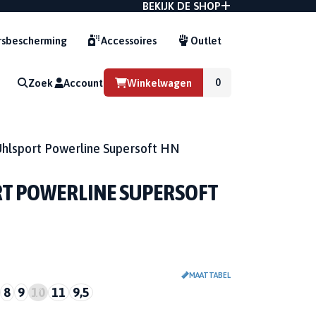
BEKIJK DE SHOP
sbescherming
Accessoires
Outlet
Zoek
Account
Winkelwagen
G
hlsport Powerline Supersoft HN
T POWERLINE SUPERSOFT
MAATTABEL
8
9
10
11
9,5