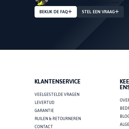
Stel Uw vraag en we zullen u zo snel mo
BEKIJK DE FAQ
STEL EEN VRAAG
KLANTENSERVICE
KE
EN
VEELGESTELDE VRAGEN
OVE
LEVERTIJD
BED
GARANTIE
BLO
RUILEN & RETOURNEREN
ALG
CONTACT