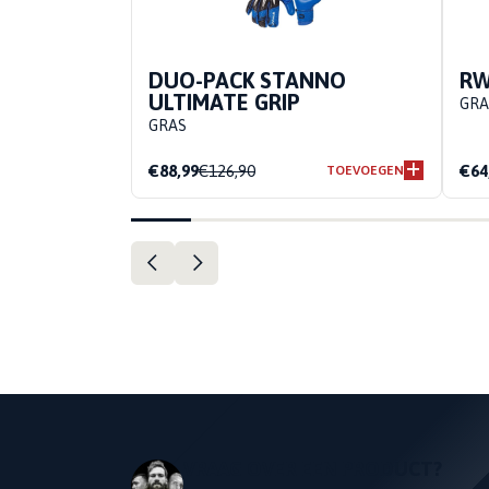
DUO-PACK STANNO
RW
ULTIMATE GRIP
GRA
GRAS
€88,99
€126,90
€64
TOEVOEGEN
VRAAG OVER EEN PRODUCT?