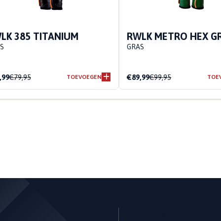
LK 385 TITANIUM
RWLK METRO HEX G
S
GRAS
,99
€79,95
€89,99
€99,95
TOEVOEGEN
TOE
NIEUWSBRIEF