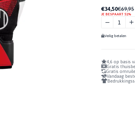
BIDONS
€34,50
€69,95
UHLSPORT
Profiteer nu!
GRIPSOKKEN
GEURSPRAY
BADSLIPPERS
JE BESPAART 51%
1+1 GRATIS!
POWERLINE
KEEPERSSOKKEN
GRIPSPRAY
SUPERSOFT
SOKHOUDERS
REINIGINGSSPRAY
HN AANTAL
BEKIJKEN
Veilig betalen
BUNDELS
4,6 op basis 
Gratis thuis
Gratis omruil
Vandaag beste
Bedrukkingss