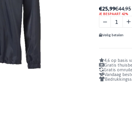
BIDONS
UHLSPORT
€25,99
€44,95
Profiteer nu!
GRIPSOKKEN
GEURSPRAY
BADSLIPPERS
RITSLOOS
JE BESPAART 42%
1+1 GRATIS!
REGENJACK,
KEEPERSSOKKEN
GRIPSPRAY
ZWART.
SOKHOUDERS
REINIGINGSSPRAY
BEKIJKEN
Veilig betalen
AANTAL
BUNDELS
4,6 op basis 
Gratis thuis
Gratis omruil
Vandaag beste
Bedrukkingss