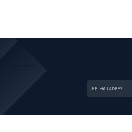
NIEUWSBRIEF
gelijk antwoorden!
---