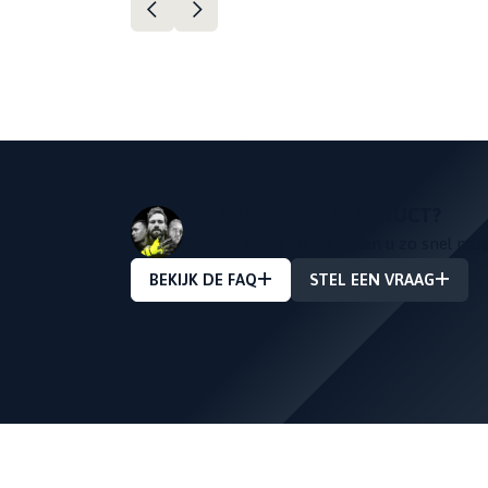
VRAAG OVER EEN PRODUCT?
Stel Uw vraag en we zullen u zo snel mo
BEKIJK DE FAQ
STEL EEN VRAAG