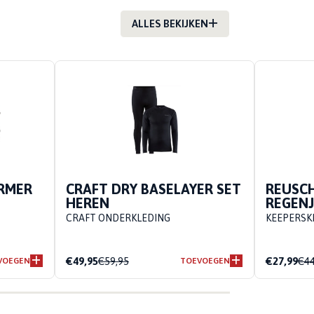
ALLES BEKIJKEN
RMER
CRAFT DRY BASELAYER SET
REUSC
HEREN
REGEN
CRAFT ONDERKLEDING
KEEPERSK
€49,95
€59,95
€27,99
€44
VOEGEN
TOEVOEGEN