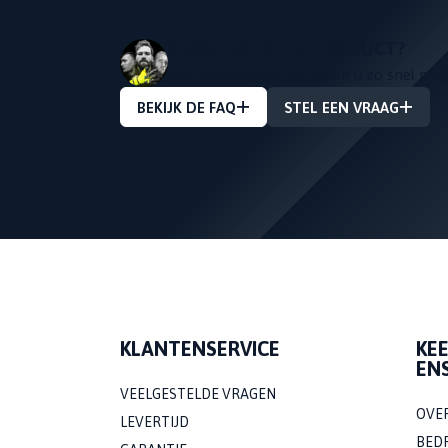
VRAAG OVER EEN PRODUCT?
Stel Uw vraag en we zullen u zo snel mo
BEKIJK DE FAQ
STEL EEN VRAAG
KLANTENSERVICE
KE
EN
VEELGESTELDE VRAGEN
OVE
LEVERTIJD
BED