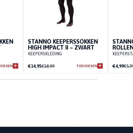
KKEN
STANNO KEEPERSSOKKEN
STANNO
T
HIGH IMPACT II – ZWART
ROLLE
KEEPERSKLEDING
KEEPERST
€14,95
€18,99
€4,99
€5,9
VOEGEN
TOEVOEGEN